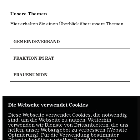
Unsere Themen
Hier erhalten Sie einen Überblick über unsere Themen.
GEMEINDEVERBAND
FRAKTION IM RAT
FRAUENUNION
Die Webseite verwendet Cookies
CDU Gemeindeverband Heek-Nienborg im Herzen
Diese Webseite verwendet Cookies, die notwendig
Westfalens
sind, um die Webseite zu nutzen. Weiterhin
verwenden wir Dienste von Drittanbietern, die uns
helfen, unser Webangebot zu verbessern (Website-
Optmierung). Für die Verwendung bestimmter
Dienste, benötigen wir Ihre Einwilligung. Ihre