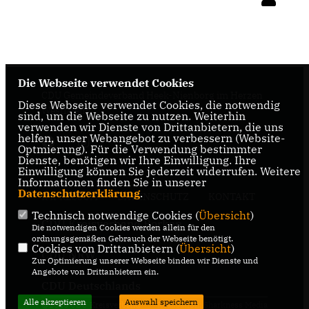
Die Webseite verwendet Cookies
CDU Gemeindeverband Heek-Nienborg im Herzen
Diese Webseite verwendet Cookies, die notwendig
Westfalens
sind, um die Webseite zu nutzen. Weiterhin
verwenden wir Dienste von Drittanbietern, die uns
helfen, unser Webangebot zu verbessern (Website-
Optmierung). Für die Verwendung bestimmter
Dienste, benötigen wir Ihre Einwilligung. Ihre
Einwilligung können Sie jederzeit widerrufen. Weitere
Informationen finden Sie in unserer
Datenschutzerklärung
.
IMPRESSUM
DATENSCHUTZ
KONTAKT
Technisch notwendige Cookies (
Übersicht
)
CDU Kreisverband Borken
Die notwendigen Cookies werden allein für den
ordnungsgemäßen Gebrauch der Webseite benötigt.
Cookies von Drittanbietern (
Übersicht
)
CDU NRW
Zur Optimierung unserer Webseite binden wir Dienste und
Angebote von Drittanbietern ein.
CDU Deutschlands
Alle akzeptieren
Auswahl speichern
@2026 CDU Kreisverband
Realisation: Sharkness Media